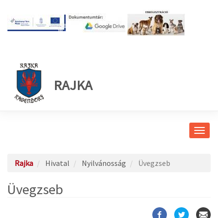
RAJKA
Navig
átkap
Rajka
Hivatal
Nyilvánosság
Üvegzseb
Üvegzseb