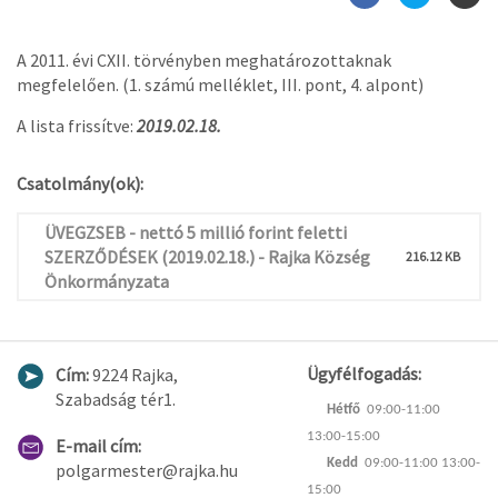
A 2011. évi CXII. törvényben meghatározottaknak
megfelelően. (1. számú melléklet, III. pont, 4. alpont)
A lista frissítve:
2019.02.18.
Csatolmány(ok):
ÜVEGZSEB - nettó 5 millió forint feletti
SZERZŐDÉSEK (2019.02.18.) - Rajka Község
216.12 KB
Önkormányzata
Ügyfélfogadás:
Cím:
9224 Rajka,
Szabadság tér1.
Hétfő
09:00-11:00
13:00-15:00
E-mail cím:
Kedd
09:00-11:00 13:00-
polgarmester@rajka.hu
15:00