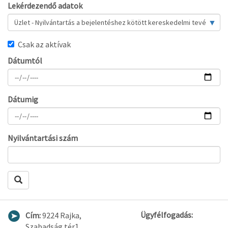
Lekérdezendő adatok
Csak az aktívak
Dátumtól
Dátumig
Nyilvántartási szám
Lekérdezés
Ügyfélfogadás:
Cím:
9224 Rajka,
Szabadság tér1.