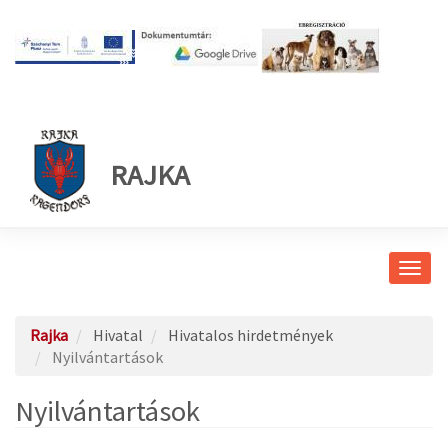
RAJKA
Navig
átkap
Rajka
Hivatal
Hivatalos hirdetmények
Nyilvántartások
Nyilvántartások