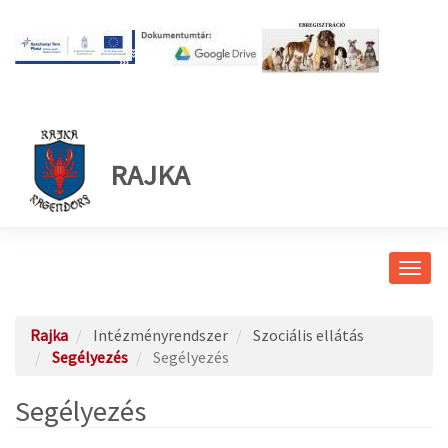
RAJKA
Navig
átkap
Rajka
Intézményrendszer
Szociális ellátás
Segélyezés
Segélyezés
Segélyezés