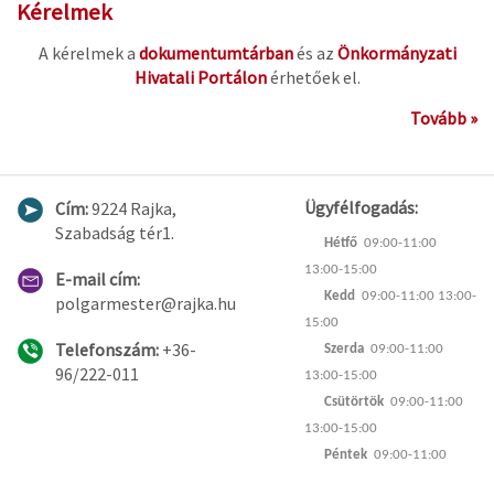
Kérelmek
A kérelmek a
dokumentumtárban
és az
Önkormányzati
Hivatali Portálon
érhetőek el.
Tovább »
Ügyfélfogadás:
Cím:
9224 Rajka,
Szabadság tér1.
Hétfő
09:00-11:00
13:00-15:00
E-mail cím:
Kedd
09:00-11:00 13:00-
polgarmester@rajka.hu
15:00
Telefonszám:
+36-
Szerda
09:00-11:00
96/222-011
13:00-15:00
Csütörtök
09:00-11:00
13:00-15:00
Péntek
09:00-11:00