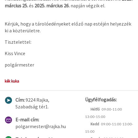
március 25.
és
2025. március 26.
napján végzik el.
Kérjük, hogy a tárolóedényeket előző nap estéjén helyezzék
ki a közterületre.
Tisztelettel:
Kiss Vince
polgármester
kék kuka
Ügyfélfogadás:
Cím:
9224 Rajka,
Szabadság tér1.
Hétfő
09:00-11:00
13:00-15:00
E-mail cím:
Kedd
09:00-11:00 13:00-
polgarmester@rajka.hu
15:00