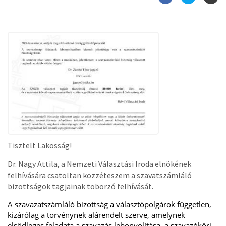
Tisztelt Lakosság!
Dr. Nagy Attila, a Nemzeti Választási Iroda elnökének
felhívására csatoltan közzéteszem a szavatszámláló
bizottságok tagjainak toborzó felhívását.
A szavazatszámláló bizottság a választópolgárok független,
kizárólag a törvénynek alárendelt szerve, amelynek
elsődleges feladata a szavazás lebonyolítása, a szavazóköri