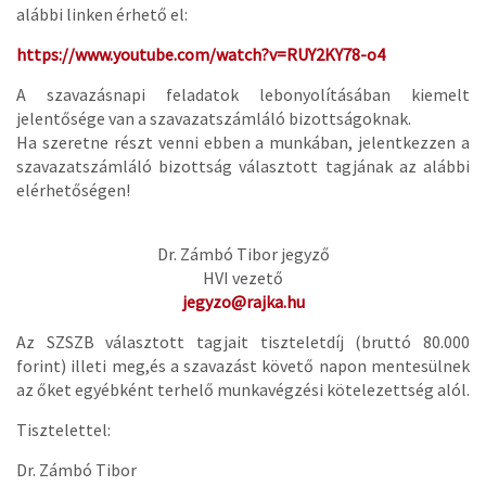
alábbi linken érhető el:
https://www.youtube.com/watch?v=RUY2KY78-o4
A szavazásnapi feladatok lebonyolításában kiemelt
jelentősége van a szavazatszámláló bizottságoknak.
Ha szeretne részt venni ebben a munkában, jelentkezzen a
szavazatszámláló bizottság választott tagjának az alábbi
elérhetőségen!
Dr. Zámbó Tibor jegyző
HVI vezető
jegyzo@rajka.hu
Az SZSZB választott tagjait tiszteletdíj (bruttó 80.000
forint) illeti meg,és a szavazást követő napon mentesülnek
az őket egyébként terhelő munkavégzési kötelezettség alól.
Tisztelettel:
Dr. Zámbó Tibor