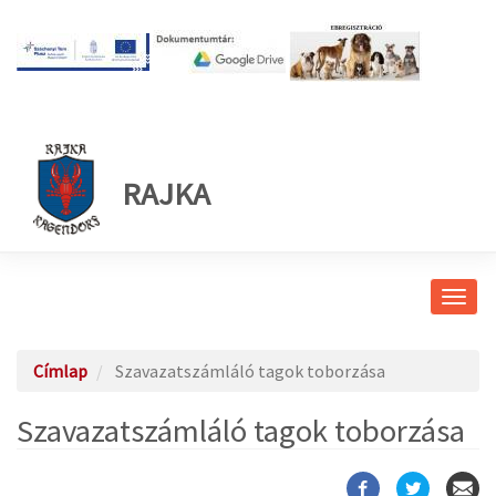
RAJKA
Navig
átkap
Címlap
Szavazatszámláló tagok toborzása
Szavazatszámláló tagok toborzása