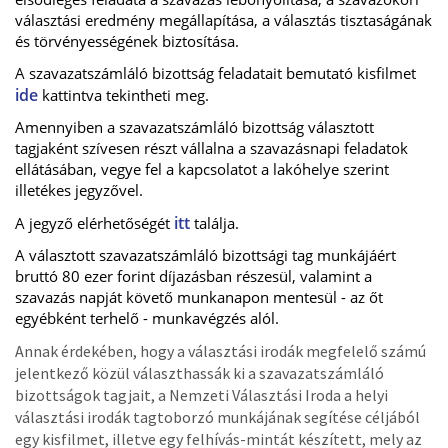
választási eredmény megállapítása, a választás tisztaságának
és törvényességének biztosítása.
A szavazatszámláló bizottság feladatait bemutató kisfilmet
ide
kattintva tekintheti meg.
Amennyiben a szavazatszámláló bizottság választott
tagjaként szívesen részt vállalna a szavazásnapi feladatok
ellátásában, vegye fel a kapcsolatot a lakóhelye szerint
illetékes jegyzővel.
itt
A jegyző elérhetőségét
találja.
A választott szavazatszámláló bizottsági tag munkájáért
bruttó 80 ezer forint díjazásban részesül, valamint a
szavazás napját követő munkanapon mentesül - az őt
egyébként terhelő - munkavégzés alól.
Annak érdekében, hogy a választási irodák megfelelő számú
jelentkező közül választhassák ki a szavazatszámláló
bizottságok tagjait, a Nemzeti Választási Iroda a helyi
választási irodák tagtoborzó munkájának segítése céljából
egy kisfilmet, illetve egy felhívás-mintát készített, mely az