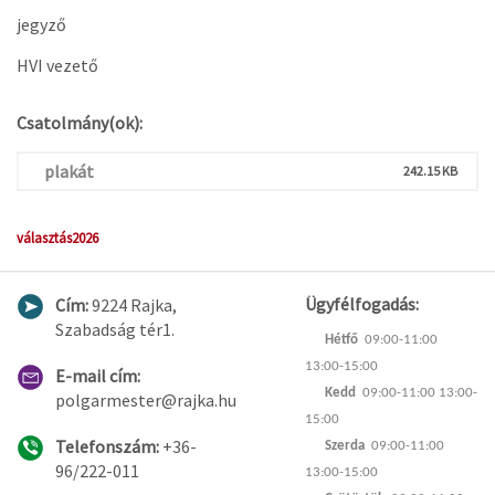
jegyző
HVI vezető
Csatolmány(ok):
plakát
242.15 KB
választás2026
Ügyfélfogadás:
Cím:
9224 Rajka,
Szabadság tér1.
Hétfő
09:00-11:00
13:00-15:00
E-mail cím:
Kedd
09:00-11:00 13:00-
polgarmester@rajka.hu
15:00
Telefonszám:
+36-
Szerda
09:00-11:00
96/222-011
13:00-15:00