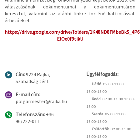
választásának dokumentumai a dokumentumtáron
keresztül, valamint az alábbi linkre történő kattintással
érhetőek el:
https://drive.google.com/drive/folders/1K48ND8FMbeBkS_4P6
ElOe0f9tikU
Ügyfélfogadás:
Cím:
9224 Rajka,
Szabadság tér1.
Hétfő
09:00-11:00
13:00-15:00
E-mail cím:
Kedd
09:00-11:00 13:00-
polgarmester@rajka.hu
15:00
Telefonszám:
+36-
Szerda
09:00-11:00
96/222-011
13:00-15:00
Csütörtök
09:00-11:00
13:00-15:00