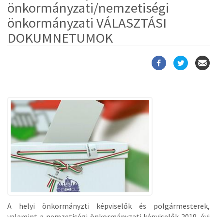
önkormányzati/nemzetiségi
önkormányzati VÁLASZTÁSI
DOKUMNETUMOK
A helyi önkormányzti képviselők és polgármesterek,
valamint a nemzetiségi önkormányzati képviselők 2019. évi